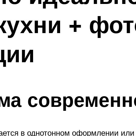
кухни + фот
ции
ма современн
ается в однотонном оформлении или 