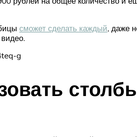
00 рублей на общее количество и ещ
.
абицы
сможет сделать каждый
, даже 
 видео.
4teq-g
зовать столб