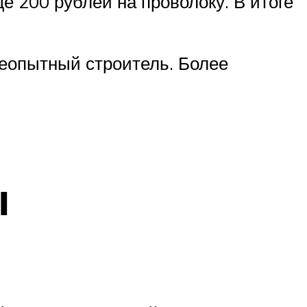
ё 200 рублей на проволоку. В итоге
неопытный строитель. Более
ы