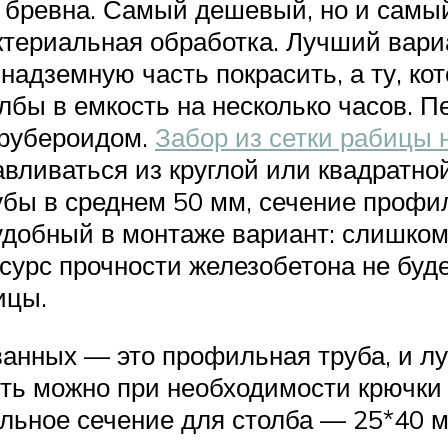
 бревна. Самый дешевый, но и самы
актериальная обработка. Лучший вар
надземную часть покрасить, а ту, ко
лбы в емкость на несколько часов. П
 рубероидом.
Забор из сетки рабицы 
вливаться из круглой или квадратной
убы в среднем 50 мм, сечение профил
добный в монтаже вариант: слишком т
есурс прочности железобетона не бу
ицы.
анных — это профильная труба, и лу
рить можно при необходимости крючки
альное сечение для столба — 25*40 м