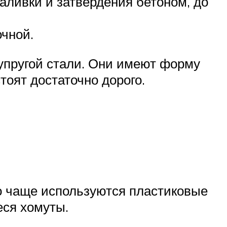
аливки и затвердения бетоном, до
чной.
упругой стали. Они имеют форму
тоят достаточно дорого.
о чаще используются пластиковые
еся хомуты.