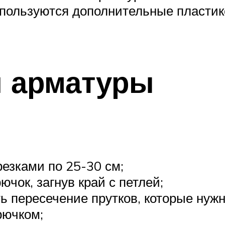
используются дополнительные пласти
й арматуры
резками по 25-30 см;
ючок, загнув край с петлей;
 пересечение прутков, которые нужн
рючком;