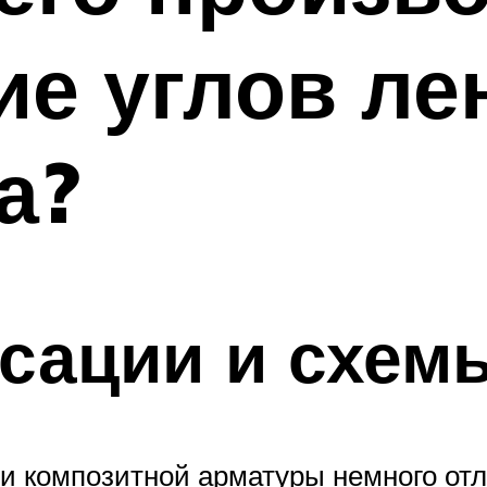
е углов ле
а?
сации и схем
и композитной арматуры немного от