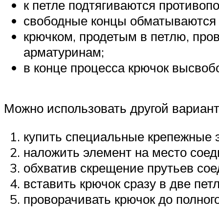
к петле подтягиваются противоп
свободные концы обматываются в
крючком, продетым в петлю, пров
арматуринам;
в конце процесса крючок высвобо
Можно использовать другой вариант
купить специальные крепежные э
наложить элемент на место соед
обхватив скрещение прутьев сое
вставить крючок сразу в две петл
проворачивать крючок до полного