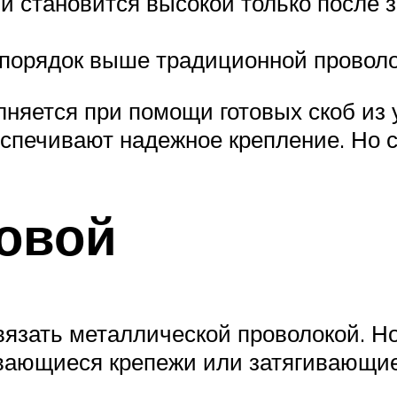
й становится высокой только после з
 порядок выше традиционной проволо
няется при помощи готовых скоб из 
еспечивают надежное крепление. Но с
овой
вязать металлической проволокой. Н
ивающиеся крепежи или затягивающи