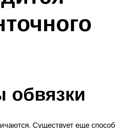
нточного
ы обвязки
личаются. Существует еще способ