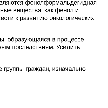
 являются фенолформальдегидная
ые вещества, как фенол и
ести к развитию онкологических
ты, образующаяся в процессе
ьным последствиям. Усилить
е группы граждан, изначально