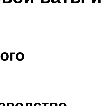
ого
зводство,