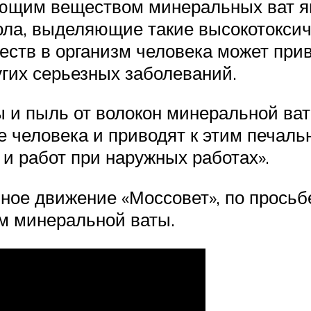
зующим веществом минеральных ват
а, выделяющие такие высокотоксичн
ств в организм человека может прив
угих серьезных заболеваний.
 и пыль от волокон минеральной ва
е человека и приводят к этим печал
и работ при наружных работах».
ное движение «Моссовет», по просьб
м минеральной ваты.