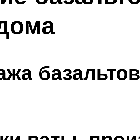
дома
ажа базальтов
ки ваты, прои