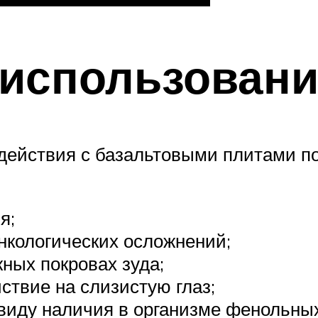
 использовани
одействия с базальтовыми плитами п
я;
онкологических осложнений;
ных покровах зуда;
твие на слизистую глаз;
виду наличия в организме фенольных