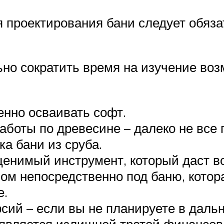
 проектирования бани следует обяза
ьно сократить время на изучение во
енно осваивать софт.
аботы по древесине – далеко не все
а бани из сруба.
ценимый инструмент, который даст в
м непосредственно под баню, котора
е.
сий – если вы не планируете в даль
а является излишней тратой финансов