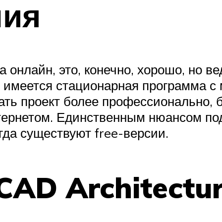
ния
 онлайн, это, конечно, хорошо, но в
е имеется стационарная программа 
ать проект более профессионально, 
нтернетом. Единственным нюансом по
гда существуют free-версии.
CAD Architectu