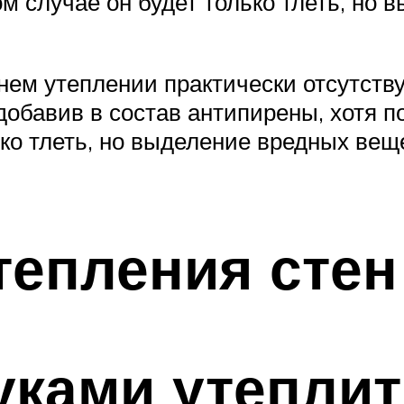
ом случае он будет только тлеть, но
нем утеплении практически отсутству
 добавив в состав антипирены, хотя 
ько тлеть, но выделение вредных вещ
тепления стен
уками утепли