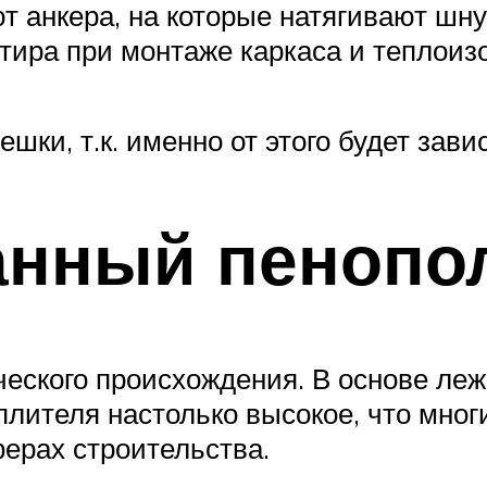
 анкера, на которые натягивают шнур
ира при монтаже каркаса и теплоиз
шки, т.к. именно от этого будет завис
анный пенопо
ческого происхождения. В основе леж
плителя настолько высокое, что мно
ферах строительства.