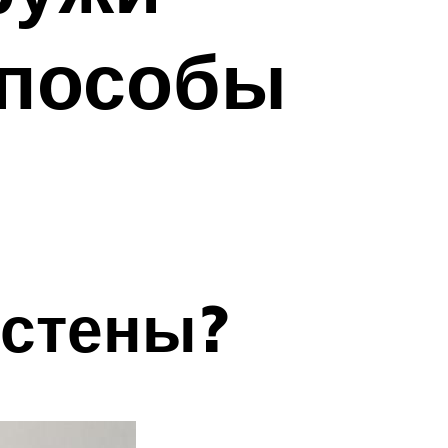
способы
 стены?