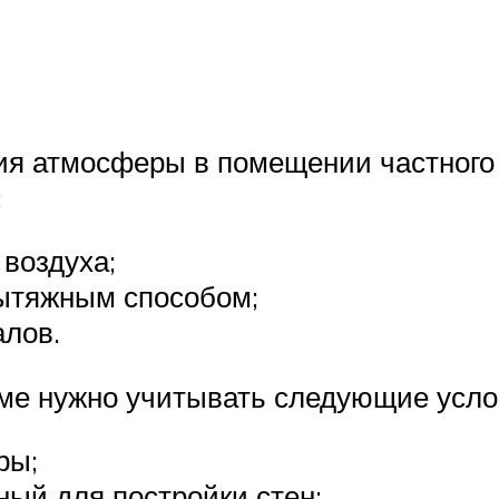
ния атмосферы в помещении частного
:
 воздуха;
вытяжным способом;
лов.
оме нужно учитывать следующие усло
ры;
ый для постройки стен;