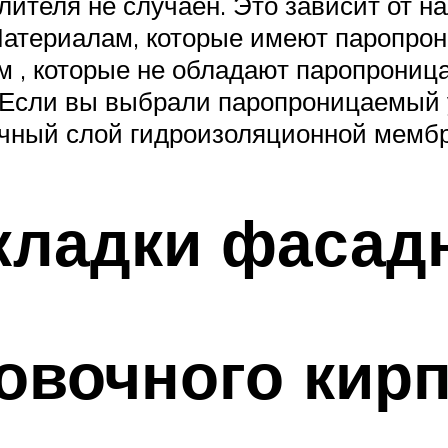
лителя не случаен. Это зависит от н
Материалам, которые имеют паропро
ам , которые не обладают паропрониц
н. Если вы выбрали паропроницаемый 
ичный слой гидроизоляционной мемб
кладки фасад
овочного кирп