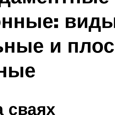
нные: виды
ные и плос
ные
 сваях