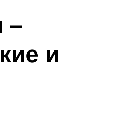
 –
кие и