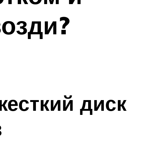
возди?
жесткий диск
з