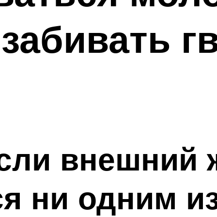
забивать г
если внешний 
ся ни одним и