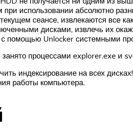
 HDD не получается ни одним из выш
 при использовании абсолютно разн
текущем сеансе, извлекаются все как
ключенными дисками, извлечь их окаж
с помощью Unlocker системными про
 занято процессами explorer.exe и sv
ючить индексирование на всех дисках
ния работы компьютера.
й