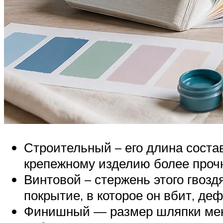
Строительный – его длина состав
крепежному изделию более прочн
Винтовой – стержень этого гвозд
покрытие, в которое он вбит, деф
Финишный — размер шляпки мень