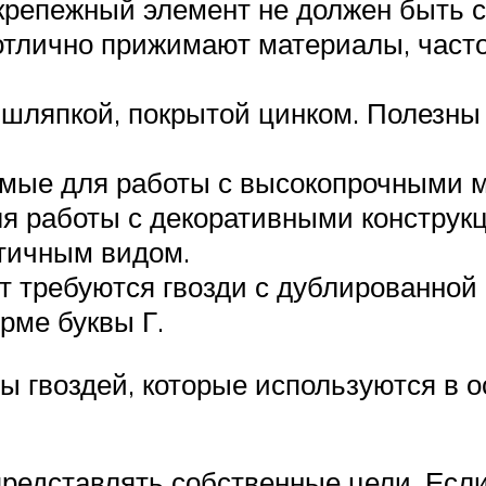
 крепежный элемент не должен быть 
отлично прижимают материалы, часто
ляпкой, покрытой цинком. Полезны в
уемые для работы с высокопрочными 
ля работы с декоративными конструк
етичным видом.
от требуются гвозди с дублированной
орме буквы Г.
 гвоздей, которые используются в о
представлять собственные цели. Есл