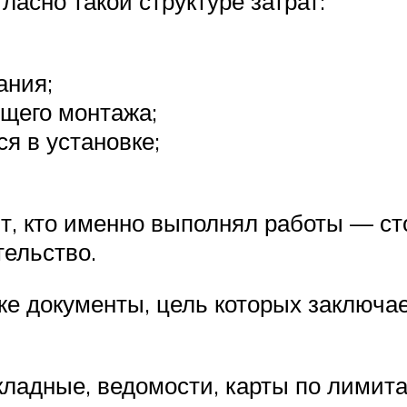
асно такой структуре затрат:
ания;
щего монтажа;
я в установке;
т, кто именно выполнял работы — с
ельство.
е документы, цель которых заключа
ладные, ведомости, карты по лимитам