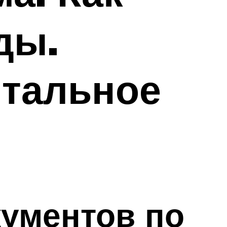
ды.
нтальное
ументов по