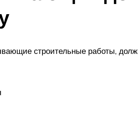
у
рывающие строительные работы, дол
ы