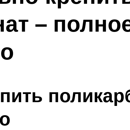
ат – полно
во
пить поликар
о