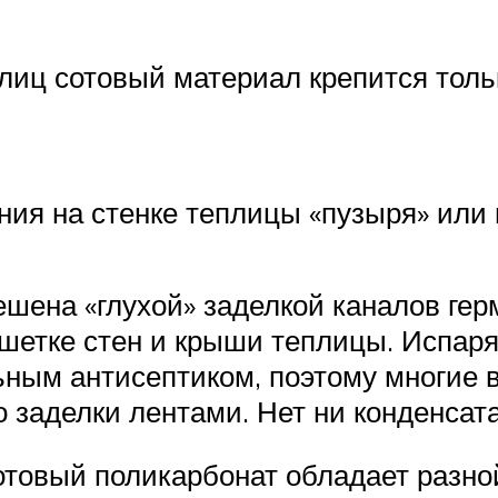
лиц сотовый материал крепится толь
ия на стенке теплицы «пузыря» или 
ена «глухой» заделкой каналов герм
ешетке стен и крыши теплицы. Испа
ным антисептиком, поэтому многие в
 заделки лентами. Нет ни конденсата
отовый поликарбонат обладает разной