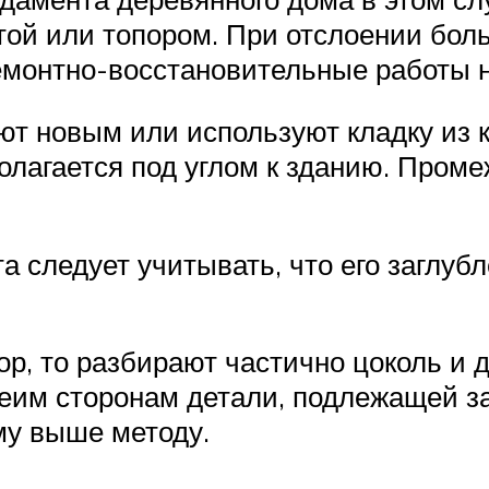
той или топором. При отслоении бол
емонтно-восстановительные работы н
т новым или используют кладку из к
полагается под углом к зданию. Пром
а следует учитывать, что его заглу
ор, то разбирают частично цоколь и 
беим сторонам детали, подлежащей з
му выше методу.