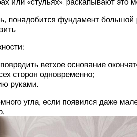
бах или «стульях», раскапывают это м
ть, понадобится фундамент большой 
авить
ности:
 повредить ветхое основание окончат
сех сторон одновременно;
ию руками.
емного угла, если появился даже мал
о.