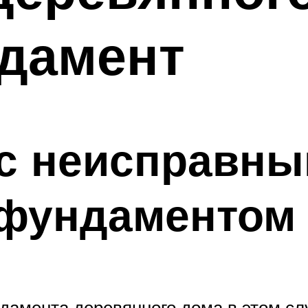
дамент
 с неисправн
фундаментом
амента деревянного дома в этом слу