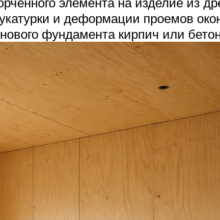
рченного элемента на изделие из дре
укатурки и деформации проемов око
 нового фундамента кирпич или бетон