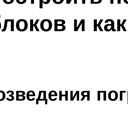
локов и как
озведения по