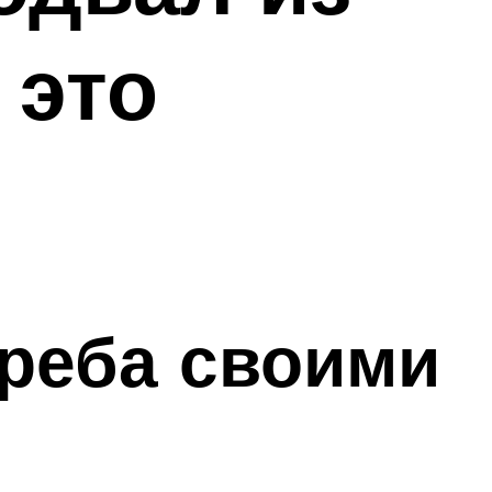
 это
греба своими