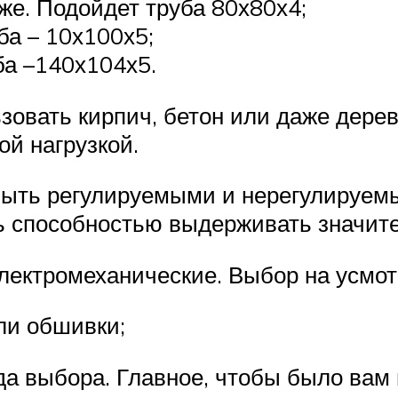
иже. Подойдет труба 80х80х4;
уба – 10х100х5;
ба –140х104х5.
зовать кирпич, бетон или даже дере
ой нагрузкой.
 быть регулируемыми и нерегулируем
ь способностью выдерживать значите
электромеханические. Выбор на усмот
или обшивки;
а выбора. Главное, чтобы было вам п