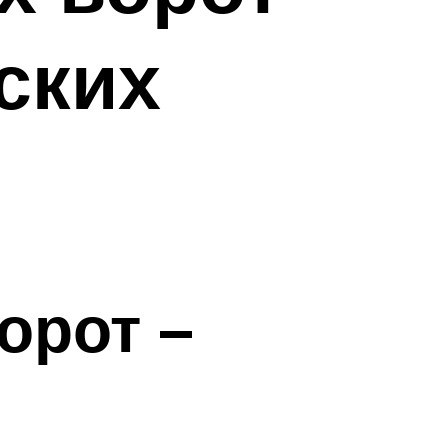
ских
орот –