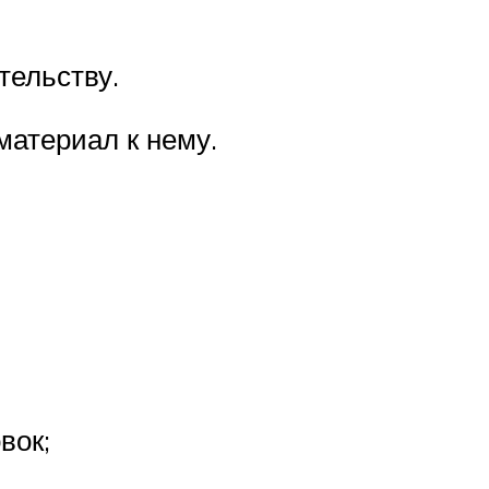
тельству.
материал к нему.
вок;