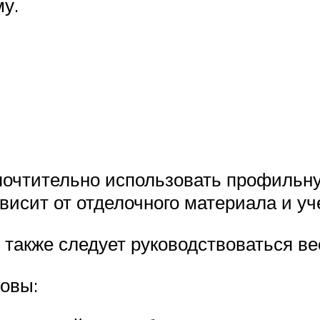
му.
почтительно использовать профильну
исит от отделочного материала и уче
ь также следует руководствоваться ве
овы: