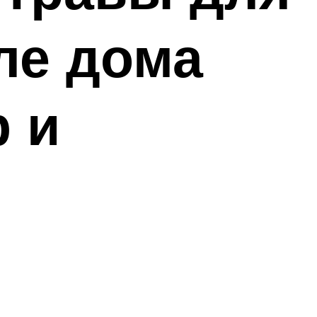
ле дома
р и