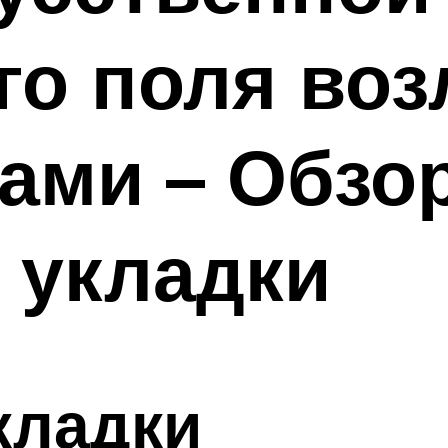
о поля воз
ами – Обзо
 укладки
кладки