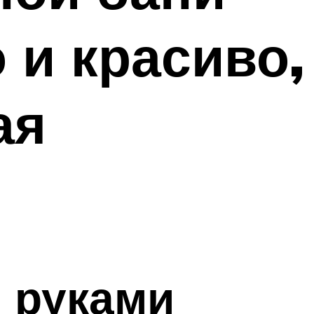
 и красиво,
ая
и руками