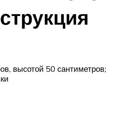
струкция
:
в, высотой 50 сантиметров;
зки