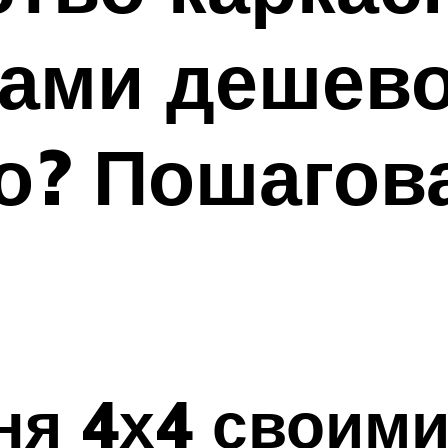
ами дешево
о? Пошагов
я
ня 4х4 своим