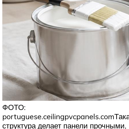
ФОТО:
portuguese.ceilingpvcpanels.comТак
структура делает панели прочными,