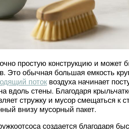
точно простую конструкцию и может б
 Это обычная большая емкость круг
одящий поток
воздуха начинает посту
а вдоль стены. Благодаря крыльчатке
ляет стружку и мусор смещаться к ст
нный внизу мусорный пакет.
ружкоотсоса создается благодаря бы