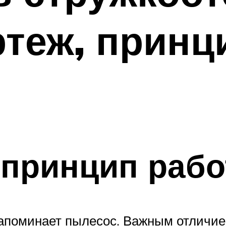
ртеж, принц
 принцип раб
напоминает пылесос. Важным отличие