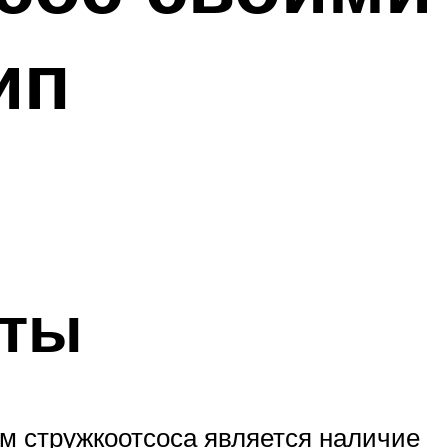
ип
оты
м стружкоотсоса является наличие