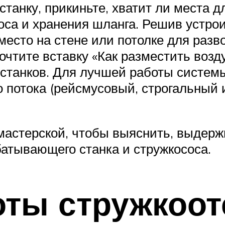
станку, прикиньте, хватит ли места 
соса и хранения шланга. Решив устр
есто на стене или потолке для разво
очтите вставку «Как разместить воз
станков. Для лучшей работы системы
 потока (рейсмусовый, строгальный 
 мастерской, чтобы выяснить, выдерж
атывающего станка и стружкососа.
оты стружкоот