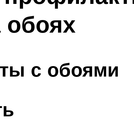
 обоях
ты с обоями
ть