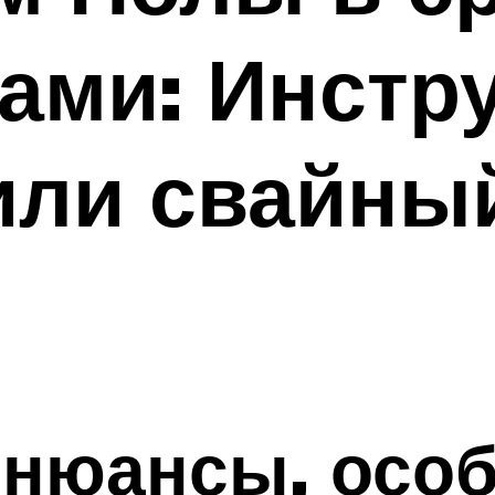
ами: Инстру
или свайны
 нюансы, осо