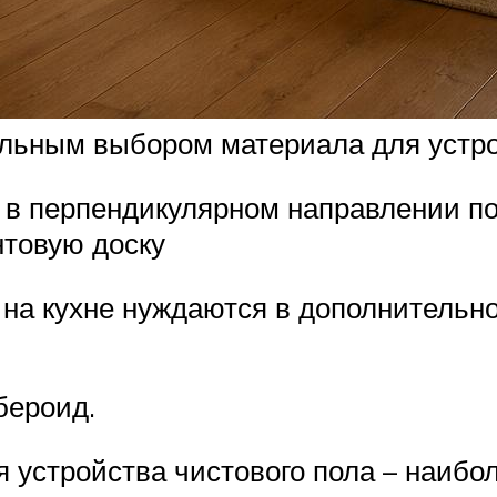
льным выбором материала для устро
 в перпендикулярном направлении по
нтовую доску
 на кухне нуждаются в дополнительн
бероид.
 устройства чистового пола – наибо