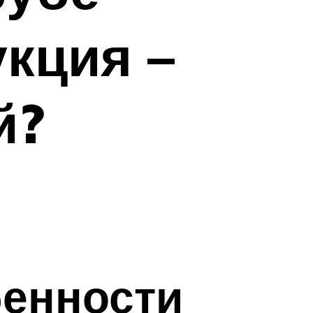
кция –
й?
бенности