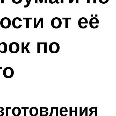
ости от её
рок по
то
зготовления