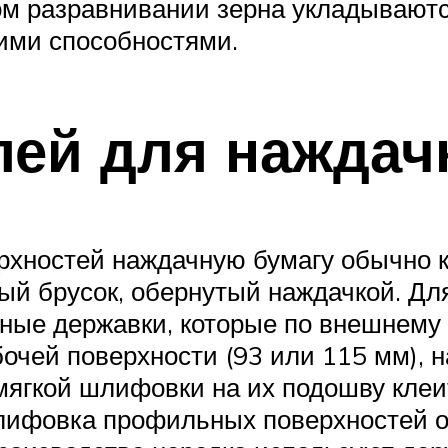
ом разравнивании зерна укладываютс
ими способностями.
ей для наждач
рхностей наждачную бумагу обычно к
ый брусок, обернутый наждачкой. Д
ые державки, которые по внешнему 
чей поверхности (93 или 115 мм), н
ягкой шлифовки на их подошву клеит
шлифовка профильных поверхностей 