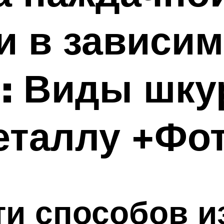
и в зависим
: Виды шку
еталлу +Фо
и способов и