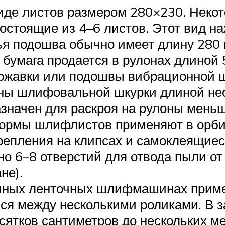
иде листов размером 280×230. Неко
состоящие из 4–6 листов. Этот вид н
 подошва обычно имеет длину 280 м
 бумага продается в рулонах длиной 
ержавки или подошвы вибрационной 
оны шлифовальной шкурки длиной нес
азначен для раскроя на рулоны мен
 формы шлифлистов применяют в ор
репления на клипсах и самоклеящиеся
о 6–8 отверстий для отвода пыли от
не).
ручных ленточных шлифмашинах прим
я между несколькими роликами. В з
сятков сантиметров до нескольких ме