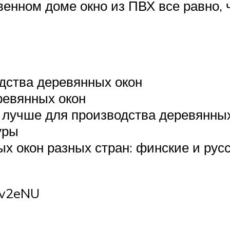
венном доме окно из ПВХ все равно, 
дства деревянных окон
ревянных окон
о лучше для производства деревянны
уры
х окон разных стран: финские и русс
Fv2eNU