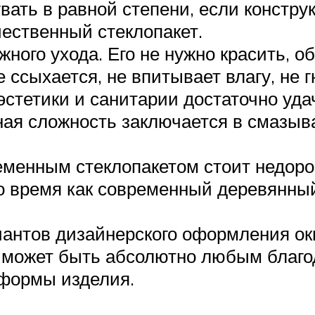
вать в равной степени, если констру
чественный стеклопакет.
жного ухода. Его не нужно красить, о
 ссыхается, не впитывает влагу, не г
 эстетики и санитарии достаточно уд
ая сложность заключается в смазыва
еменным стеклопакетом стоит недорог
 то время как современный деревянны
антов дизайнерского оформления окн
д может быть абсолютно любым благ
 формы изделия.