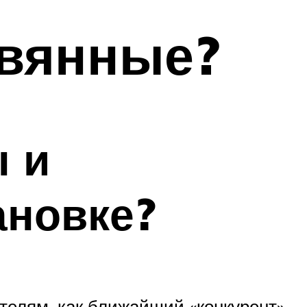
евянные?
 и
ановке?
ителям, как ближайший «конкурент».