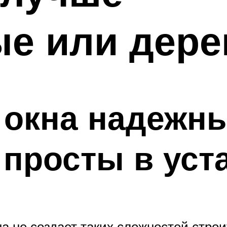
ые или дер
 окна надежны
просты в уст
кна не создает таких сложностей стро