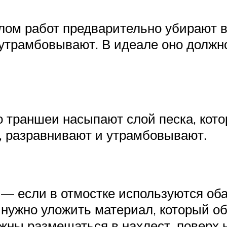
лом работ предварительно убирают в
 утрамбовывают. В идеале оно должн
о траншеи насыпают слой песка, кот
т, разравнивают и утрамбовывают.
— если в отмостке используются оба
 нужно уложить материал, который об
жны размещаться в нахлест. поверх 