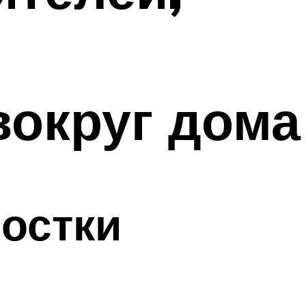
вокруг дома
мостки