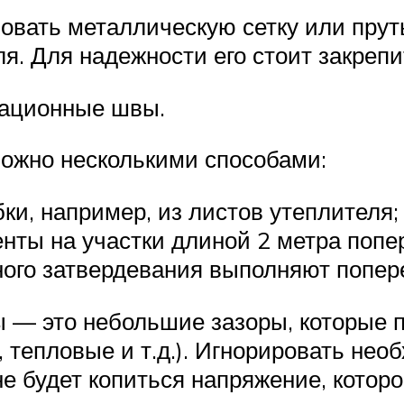
зовать металлическую сетку или пру
я. Для надежности его стоит закре
мационные швы.
жно несколькими способами:
ки, например, из листов утеплителя;
нты на участки длиной 2 метра поп
лного затвердевания выполняют попер
— это небольшие зазоры, которые 
епловые и т.д.). Игнорировать необ
не будет копиться напряжение, котор