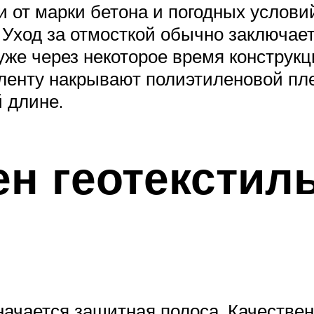
и от марки бетона и погодных услов
. Уход за отмосткой обычно заключа
о уже через некоторое время конструк
ленту накрывают полиэтиленовой пле
 длине.
ен геотекстиль
начается защитная полоса. Качестве