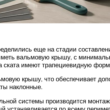
еделились еще на стадии составлени
иметь вальмовую крышу, с минимальн
а ската имеют трапециевидную форму
ьмовую крышу, что обеспечивает доп
каты наклонные.
льной системы производится монтаж
ый устанавливается по всему периме