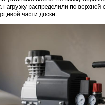
а нагрузку распределили по верхней 
орцевой части доски.