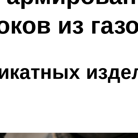
оков из газ
икатных изде