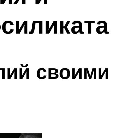
осиликата
лий своими