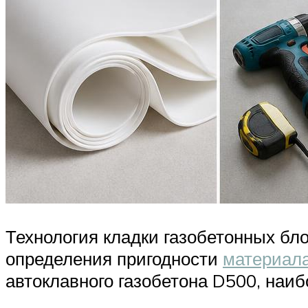
Технология кладки газобетонных бло
определения пригодности
материала
автоклавного газобетона D500, наи