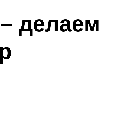
 – делаем
р