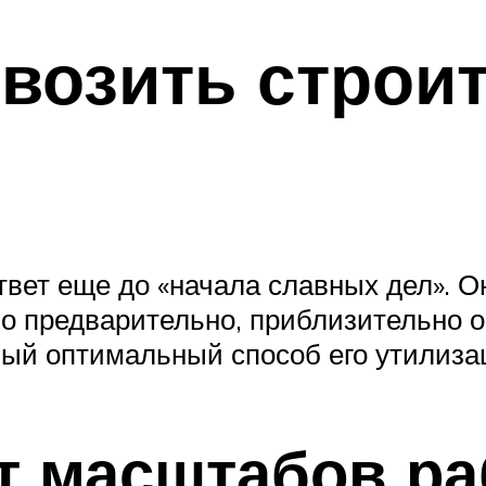
ывозить стро
твет еще до «начала славных дел». О
 предварительно, приблизительно о
мый оптимальный способ его утилиза
т масштабов ра