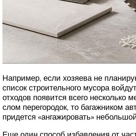
Например, если хозяева не планиру
список строительного мусора войдут
отходов появится всего несколько 
слом перегородок, то багажником ав
придется «ангажировать» небольшой
Еще один способ избавления от част