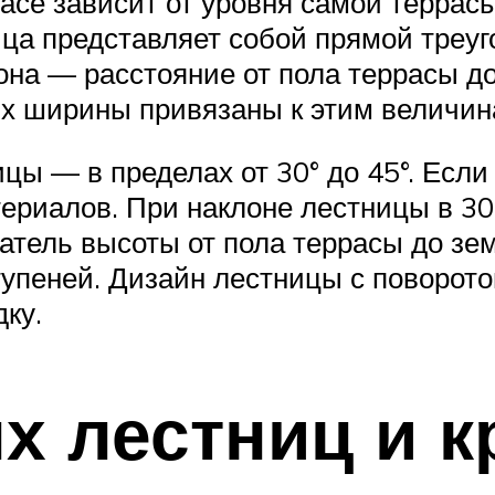
расе зависит от уровня самой терра
ица представляет собой прямой треуг
она — расстояние от пола террасы д
их ширины привязаны к этим величин
ы — в пределах от 30° до 45°. Если 
териалов. При наклоне лестницы в 30
атель высоты от пола террасы до зем
упеней. Дизайн лестницы с поворото
ку.
х лестниц и 