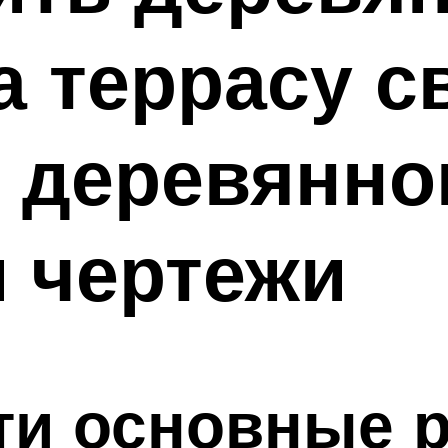
а террасу 
 деревянно
 чертежи
ти основные 