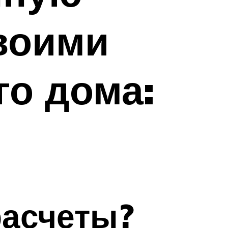
своими
го дома:
расчеты?