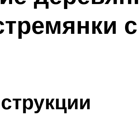
стремянки 
струкции