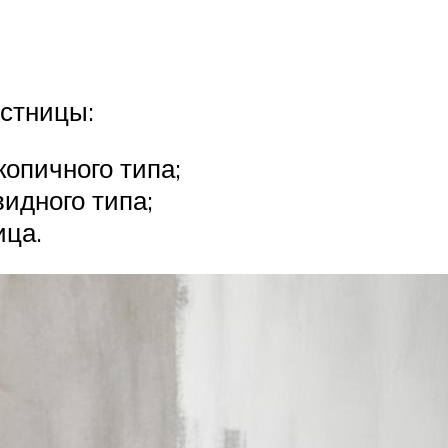
стницы:
копичного типа;
идного типа;
ица.