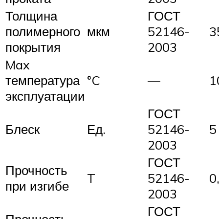
Толщина
ГОСТ
полимерного
мкм
52146-
3
покрытия
2003
Max
температура
°C
—
1
эксплуатации
ГОСТ
Блеск
Ед.
52146-
5
2003
ГОСТ
Прочность
T
52146-
0
при изгибе
2003
ГОСТ
Прочность