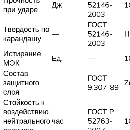
Дж
52146-
1
при ударе
2003
ГОСТ
Твердость по
—
52146-
Н
карандашу
2003
Истирание
Ед.
—
1
МЭК
Состав
ГОСТ
защитного
Z
9.307-89
слоя
Стойкость к
воздействию
ГОСТ Р
нейтрального
час
52763-
1
соляного
2007