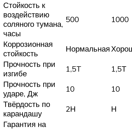
Стойкость к
воздействию
500
1000
соляного тумана,
часы
Коррозионная
Нормальная
Хоро
стойкость
Прочность при
1,5T
1,5Т
изгибе
Прочность при
10
10
ударе, Дж
Твёрдость по
2Н
Н
карандашу
Гарантия на