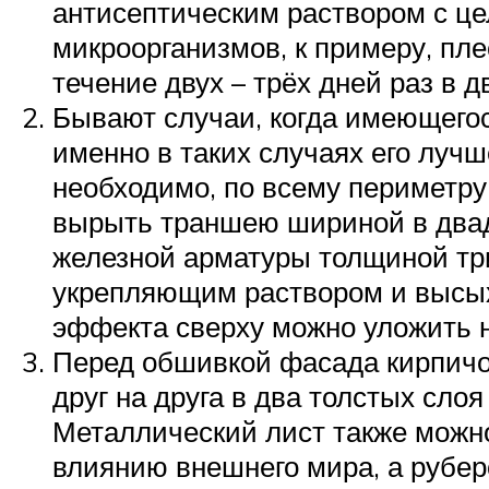
антисептическим раствором с ц
микроорганизмов, к примеру, пле
течение двух – трёх дней раз в д
Бывают случаи, когда имеющего
именно в таких случаях его луч
необходимо, по всему периметру
вырыть траншею шириной в двад
железной арматуры толщиной тр
укрепляющим раствором и высых
эффекта сверху можно уложить н
Перед обшивкой фасада кирпичо
друг на друга в два толстых сло
Металлический лист также можно
влиянию внешнего мира, а рубер