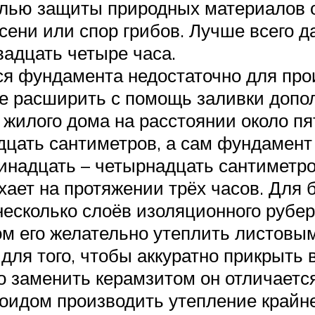
елью защиты природных материалов 
сени или спор грибов. Лучше всего 
вадцать четыре часа.
ся фундамента недостаточно для про
ше расширить с помощь заливки допо
 жилого дома на расстоянии около пя
цать сантиметров, а сам фундамент 
инадцать – четырнадцать сантиметро
ает на протяжении трёх часов. Для 
есколько слоёв изоляционного рубер
м его желательно утеплить листовым
я для того, чтобы аккуратно прикрыть
 заменить керамзитом он отличаетс
оидом производить утепление крайне 