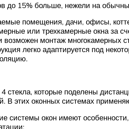
ов до 15% больше, нежели на обычн
аемые помещения, дачи, офисы, кот
ерные или трехкамерные окна за сч
 возможен монтаж многокамерных ст
рукция легко адаптируется под некот
золяцию.
4 стекла, которые поделены дистанц
й. В этих оконных системах применя
кие системы окон имеют особенности,
атации: