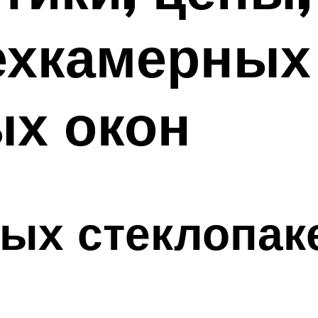
ехкамерных
ых окон
ых стеклопаке