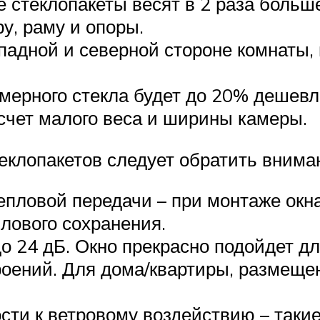
 стеклопакеты весят в 2 раза больш
у, раму и опоры.
падной и северной стороне комнаты, 
амерного стекла будет до 20% дешевл
 счет малого веса и ширины камеры.
клопакетов следует обратить вниман
епловой передачи – при монтаже окна
лового сохранения.
о 24 дБ. Окно прекрасно подойдет дл
роений. Для дома/квартиры, размеще
.
ти к ветровому воздействию – такие