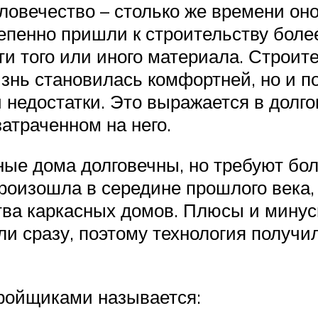
ловечество – столько же времени он
епенно пришли к строительству боле
ти того или иного материала. Строит
нь становилась комфортней, но и п
 недостатки. Это выражается в долго
атраченном на него.
ые дома долговечны, но требуют бол
роизошла в середине прошлого века,
тва каркасных домов. Плюсы и минус
 сразу, поэтому технология получил
ройщиками называется: