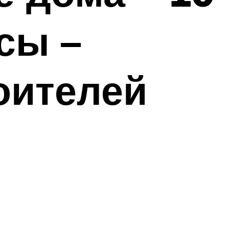
сы –
оителей