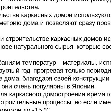
троительства.
ельстве каркасных домов используют
ометрию дома и позволяют сразу про
ри строительстве каркасных домов ис
нове натурального сырья, которые с
баниям температур – материалы, исп
руглый год, прогревая только период
 дома, благодаря своей конструкци
 они очень популярны в Японии.
ля каркасного домостроения время го
строительные процессы, но если им
ратуре до -15 °C.