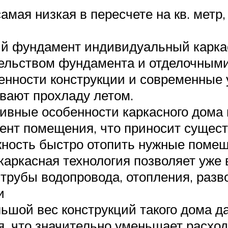
амая низкая в пересчете на кв. метр,
вый фундамент индивидуальный карка
ительством фундамента и отделочными
бенности конструкции и современные
вают прохладу летом.
тивные особенности каркасного дома
ент помещения, что приносит сущест
жность быстро отопить нужные помещ
каркасная технология позволяет уже 
 трубы водопровода, отопления, разв
и
шой вес конструкций такого дома д
, что значительно уменьшает расход