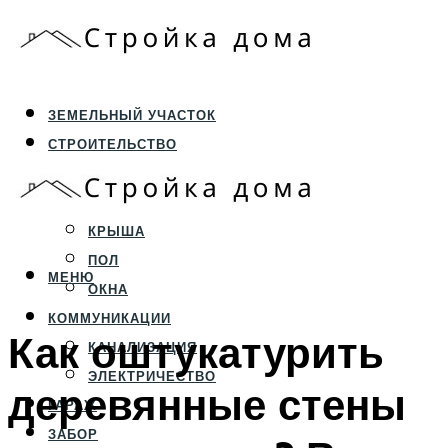
ЗЕМЕЛЬНЫЙ УЧАСТОК
СТРОИТЕЛЬСТВО
ФУНДАМЕНТ И ЦОКОЛЬ
ПЕРЕКРЫТИЯ И СТЕНЫ
КРЫША
ПОЛ
МЕНЮ
ОКНА
КОММУНИКАЦИИ
Как оштукатурить
КАНАЛИЗАЦИЯ
ЭЛЕКТРИЧЕСТВО
деревянные стены
ГАРАЖ
ЗАБОР