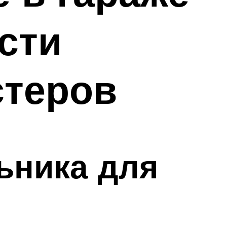
сти
стеров
ьника для