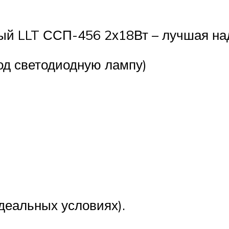
ый LLT ССП-456 2х18Вт – лучшая на
од светодиодную лампу)
деальных условиях).