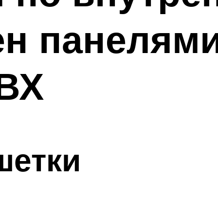
ен панелями
ПВХ
шетки