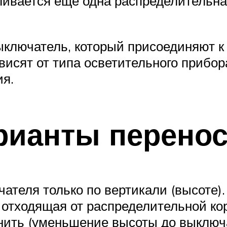
вливается еще одна распределительная
ыключатель, который присоединяют к
висят от типа осветительного прибор
ия.
рианты перено
теля только по вертикали (высоте). 
отходящая от распределительной коро
нить (уменьшение высоты до выключа