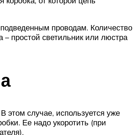
 коробка, от которой цепь
 подведенным проводам. Количество
а – простой светильник или люстра
са
В этом случае, используется уже
бки. Ее надо укоротить (при
теля).