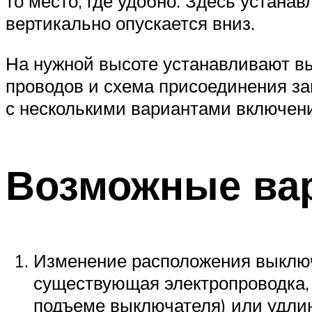
то место, где удобно. Здесь устана
вертикально опускается вниз.
На нужной высоте устанавливают в
проводов и схема присоединения за
с несколькими вариантами включен
Возможные ва
Изменение расположения выключа
существующая электропроводка, 
подъеме выключателя) или удли