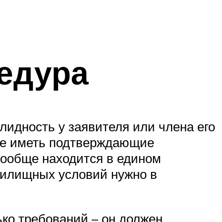
цедура
лидность у заявителя или члена его
нее иметь подтверждающие
вообще находится в едином
 жилищных условий нужно в
ько требований – он должен