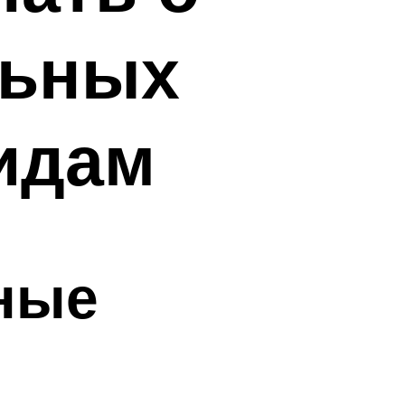
льных
идам
ные