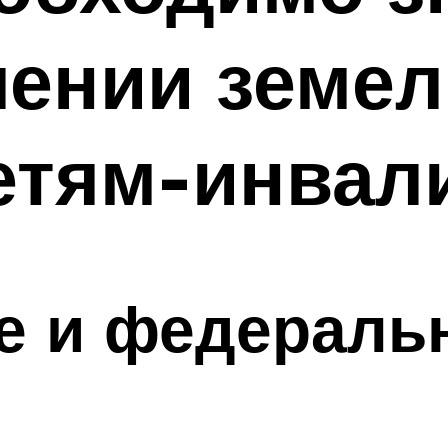
лении земе
детям-инвал
е и федераль