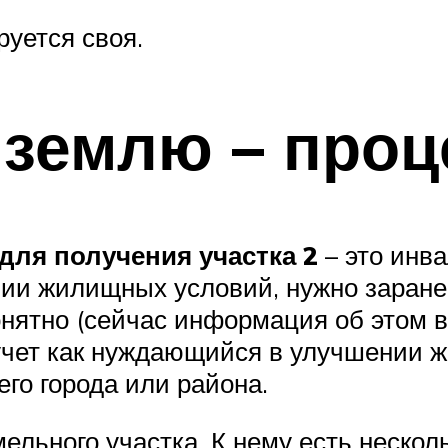
уется своя.
 землю – про
для получения участка 2
– это инва
ении жилищных условий, нужно зара
нятно (сейчас информация об этом 
а учет как нуждающийся в улучшении
го города или района.
льного участка. К нему есть нескол