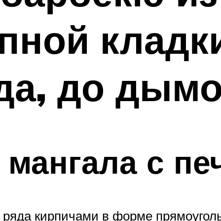
пной кладк
да, до дым
 мангала с пе
ряда кирпичами в форме прямоугольн