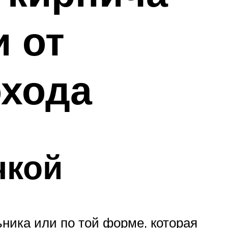
и от
охода
чкой
ика или по той форме, которая