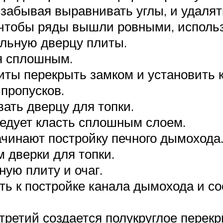
 забывая выравнивать углы, и удалят
 чтобы ряды вышли ровными, использ
ольную дверцу плиты.
я сплошным.
иты перекрыть замком и установить 
пропусков.
ать дверцу для топки.
едует класть сплошным слоем.
ачинают постройку печного дымохода
 дверки для топки.
ую плиту и очаг.
ть к постройке канала дымохода и с
третий создается полукруглое перекр