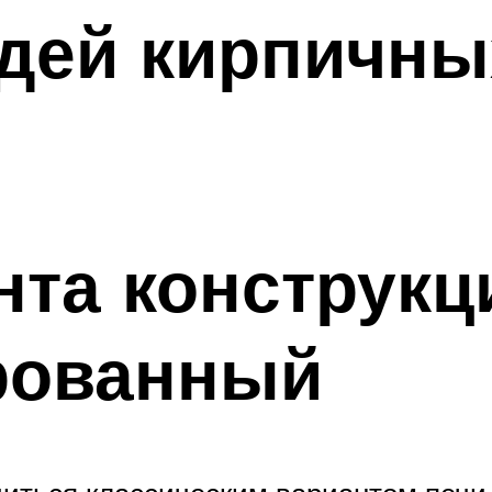
дей кирпичны
та конструкц
рованный