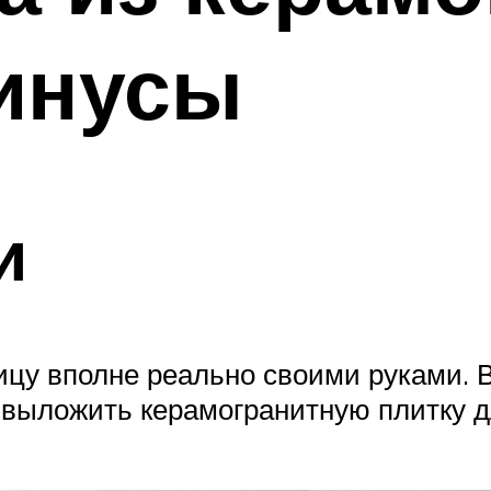
инусы
и
цу вполне реально своими руками. 
о выложить керамогранитную плитку д