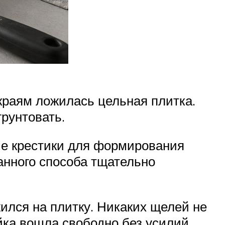
 краям ложилась цельная плитка.
рунтовать.
вые крестики для формирования
анного способа тщательно
ился на плитку. Никаких щелей не
йка вошла свободно без усилий