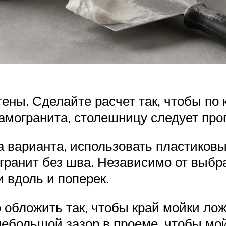
тены. Сделайте расчет так, чтобы по
амогранита, столешницу следует прог
ва варианта, использовать пластико
гранит без шва. Независимо от выбр
 вдоль и поперек.
 обложить так, чтобы край мойки лож
небольшой зазор в проеме, чтобы мо