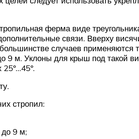
их целей следует использовать укре
стропильная ферма виде треугольник
дополнительные связи. Вверху вися
В большинстве случаев применяются 
до 9 м. Уклоны для крыш под такой в
 25º…45º.
ту.
их стропил:
до 9 м;