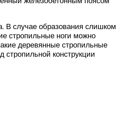
пленный железобетонным поясом
а. В случае образования слишком
чие стропильные ноги можно
такие деревянные стропильные
ид стропильной конструкции