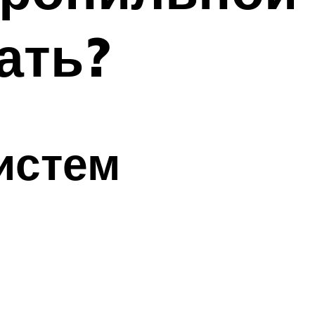
ать?
истем