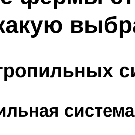
какую выбр
тропильных с
ильная система