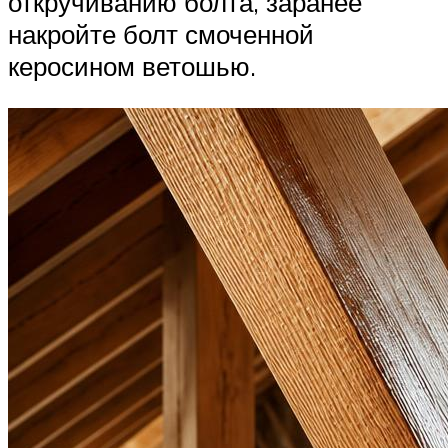
откручиванию болта, заранее
накройте болт смоченной
керосином ветошью.