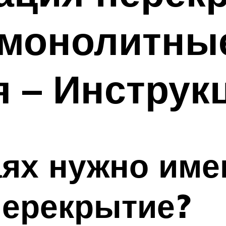
 монолитны
 – Инструк
аях нужно име
перекрытие?