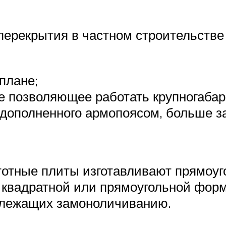
перекрытия в частном строительств
плане;
не позволяющее работать крупногабар
 дополненного армопоясом, больше за
тотные плиты изготавливают прямоуг
т квадратной или прямоугольной фор
одлежащих замоноличиванию.