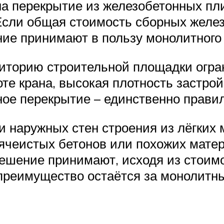
на перекрытие из железобетонных пл
 Если общая стоимость сборных желе
ие принимают в пользу монолитного
риторию строительной площадки огра
 крана, высокая плотность застройк
ное перекрытие – единственно прави
 наружных стен строения из лёгких
ячеистых бетонов или похожих мате
ешение принимают, исходя из стоим
 преимущество остаётся за монолитн