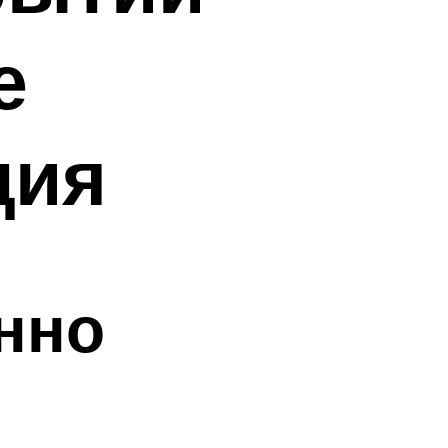
е
ция
нно