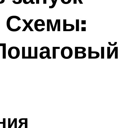
– Схемы:
 Пошаговый
ния