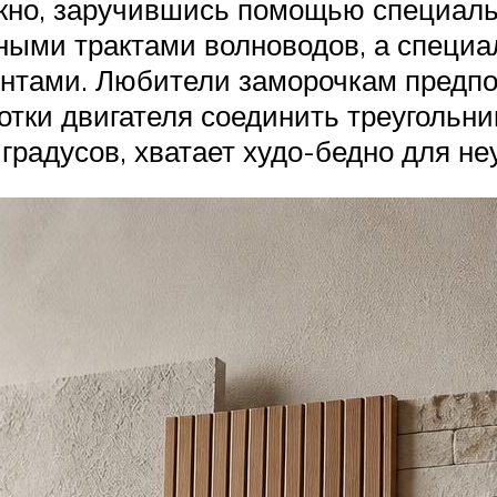
ожно, заручившись помощью специал
тными трактами волноводов, а спец
нтами. Любители заморочкам предп
мотки двигателя соединить треугольн
 градусов, хватает худо-бедно для н