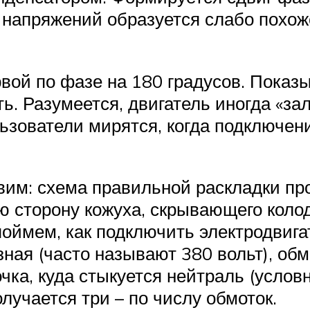
 напряжений образуется слабо похож
рвой по фазе на 180 градусов. Показы
. Разумеется, двигатель иногда «зал
ьзователи мирятся, когда подключени
вим: схема правильной раскладки пр
 сторону кожуха, скрывающего колод
оймем, как подключить электродвигат
зная (часто называют 380 вольт), об
чка, куда стыкуется нейтраль (услов
учается три – по числу обмоток.