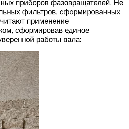
ьных приборов фазовращателей. Не
иальных фильтров, сформированных
очитают применение
иком, сформировав единое
еуверенной работы вала: