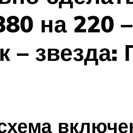
380 на 220 
к – звезда:
схема включе