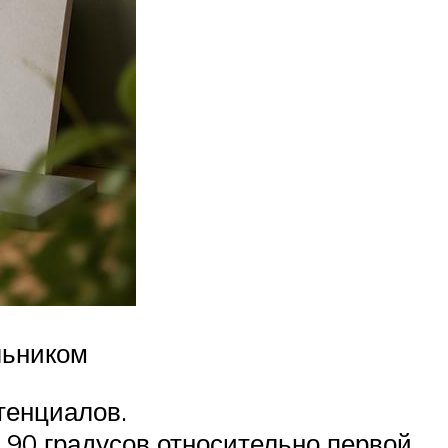
льником
тенциалов.
 90 градусов относительно первой.