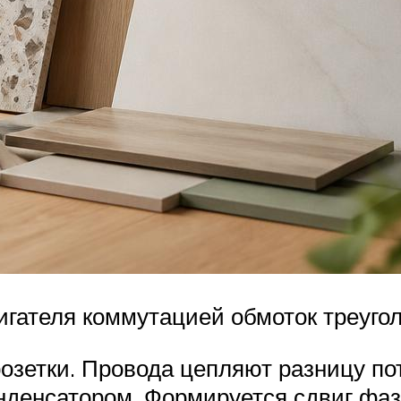
игателя коммутацией обмоток треуго
розетки. Провода цепляют разницу по
нденсатором. Формируется сдвиг фаз