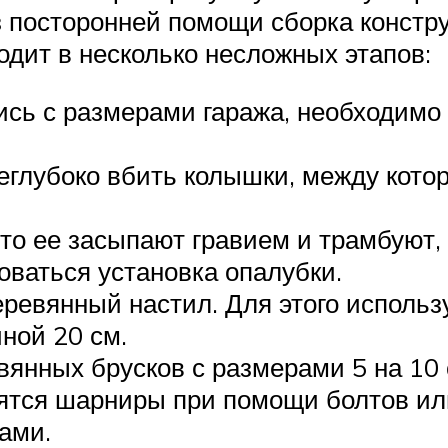
з посторонней помощи сборка констр
одит в несколько несложных этапов:
сь с размерами гаража, необходимо
еглубоко вбить колышки, между котор
 то ее засыпают гравием и трамбуют,
оваться установка опалубки.
ревянный настил. Для этого использ
ной 20 см.
янных брусков с размерами 5 на 10 с
ятся шарниры при помощи болтов ил
ами.