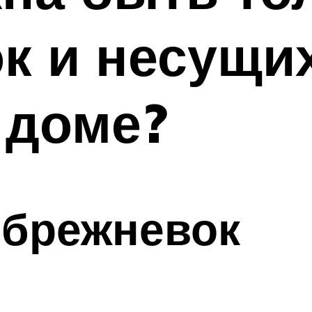
к и несущих
 доме?
 брежневок