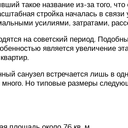
вший такое название из-за того, что
асштабная стройка началась в связи 
льными усилиями, затратами, рассе
дятся на советский период. Подобны
собенностью является увеличение эт
квартир.
нный санузел встречается лишь в од
о много. Но типовые размеры следую
я площадь около 76 кв. м.