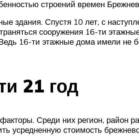
бенностью строений времен Брежнева
ные здания. Спустя 10 лет, с наступ
траняться сооружения 16-ти этажны
Ведь 16-ти этажные дома имели не б
ти 21 год
факторы. Среди них регион, район р
ть усредненную стоимость брежневок