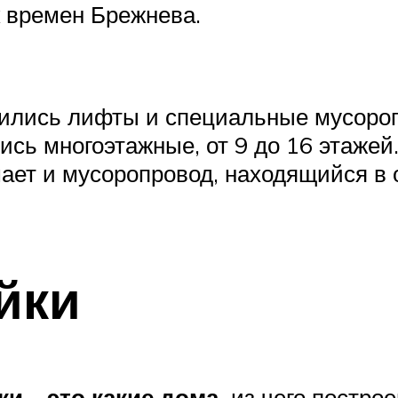
к времен Брежнева.
ились лифты и специальные мусороп
лись многоэтажные, от 9 до 16 этаж
ает и мусоропровод, находящийся в 
йки
и – это какие дома,
из чего постро