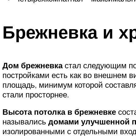
Брежневка и х
Дом брежневка
стал следующим по
постройками есть как во внешнем в
площадь, минимум которой составлял
стали просторнее.
Высота потолка в брежневке
соста
назывались
домами улучшенной 
изолированными с отдельными входа