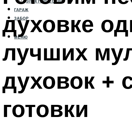
ЭЛЕКТРИЧЕСТВО
ГАРАЖ
духовке од
ЗАБОР
МЕНЮ
лучших му
духовок + 
готовки