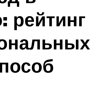
: рейтинг
иональных
способ