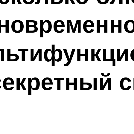
новременно
льтифункц
секретный 