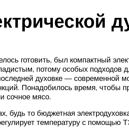
ектрической д
елось готовить, был компактный эле
кладистым, потому особых подходов 
 последней духовке — современной м
кций. Понадобилось время, чтобы п
и сочное мясо.
х, будь то бюджетная электродуховка
регулирует температуру с помощью Т