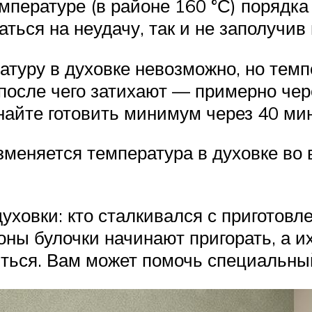
мпературе (в районе 160 °С) порядка
аться на неудачу, так и не заполучи
туру в духовке невозможно, но тем
 после чего затихают — примерно чер
найте готовить минимум через 40 ми
изменяется температура в духовке во
уховки: кто сталкивался с приготовл
роны булочки начинают пригорать, а 
ться. Вам может помочь специальны