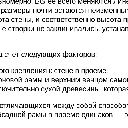
вномерно. Более всего меняются ли
 размеры почти остаются неизменным
та стены, и соответственно высота п
ные створки не заклинивались, уста
а счет следующих факторов:
го крепления к стене в проеме;
рновой рамы и верхним венцом самог
лючительно сухой древесины, котора
 отличающихся между собой способом
садной рамы в проеме одинаков — эт