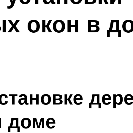
х окон в д
становке дер
м доме