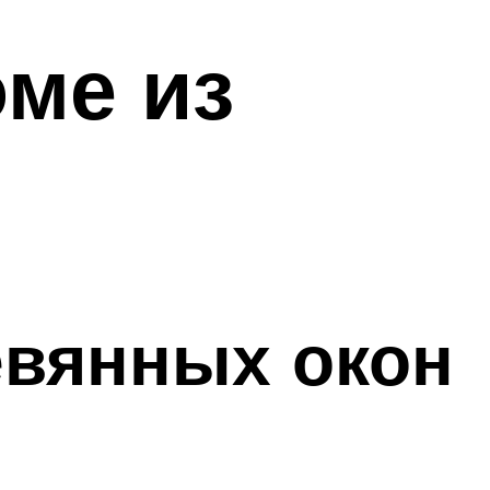
оме из
евянных окон