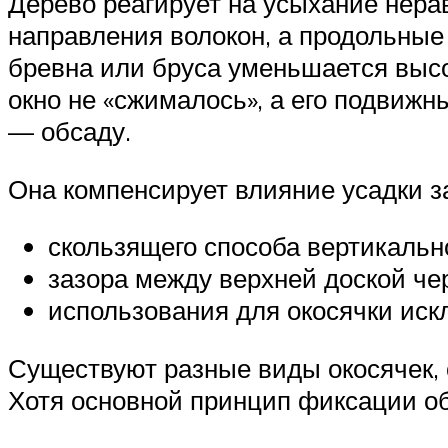
Дерево реагирует на усыхание нера
направления волокон, а продольные
бревна или бруса уменьшается высо
окно не «сжималось», а его подвиж
— обсаду.
Она компенсирует влияние усадки з
скользящего способа вертикально
зазора между верхней доской че
использования для окосячки иск
Существуют разные виды окосячек,
Хотя основной принцип фиксации об