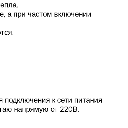
епла.
е, а при частом включении
тся.
я подключения к сети питания
таю напрямую от 220В.