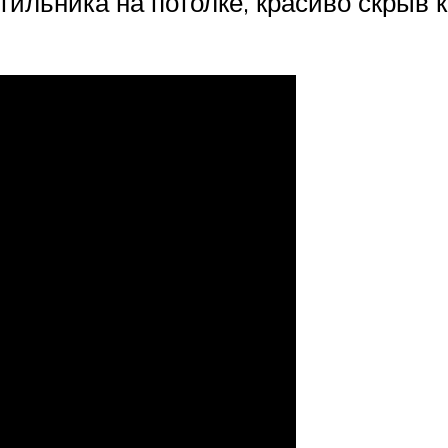
льника на потолке, красиво скрыв ка