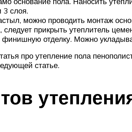
амо основание пола. Наносить утепл
 3 слоя.
застыл, можно проводить монтаж осно
а, следует прикрыть утеплитель цеме
т финишную отделку. Можно укладыва
статья про утепление пола пенополис
ледующей статье.
тов утеплени