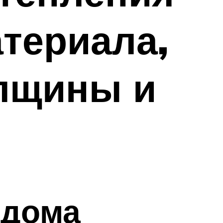
териала,
олщины и
 дома