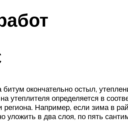
работ
С
 а битум окончательно остыл, утепл
ина утеплителя определяется в соот
 региона. Например, если зима в ра
о уложить в два слоя, по пять санти