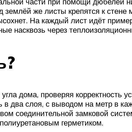
льной части при помощи дюбелей ни 
д землёй же листы крепятся к стене 
высохнет. На каждый лист идёт приме
ные насквозь через теплоизоляционн
ь?
угла дома, проверяя корректность у
 в два слоя, с выводом на метр в ка
твом соединительной замковой систе
ополиуретановым герметиком.