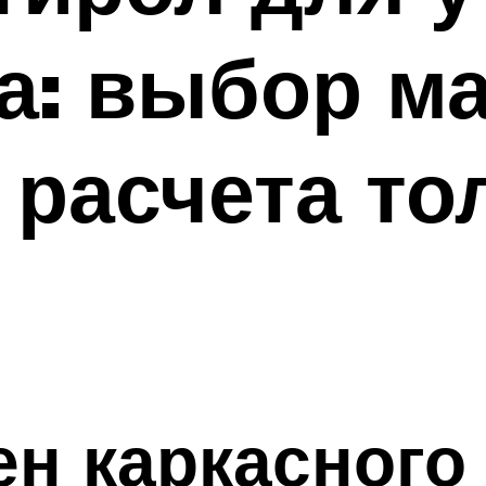
: выбор ма
 расчета т
ен каркасного